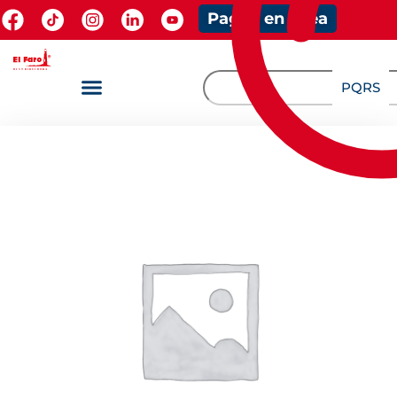
Pagos en línea
PQRS