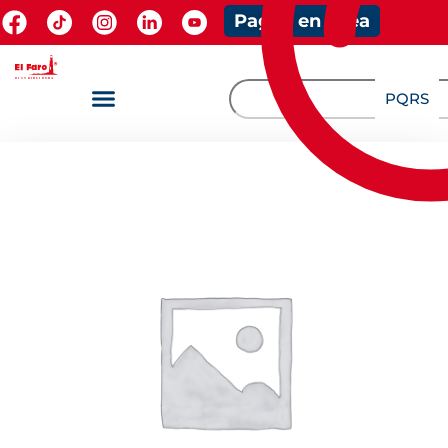
Pagos en línea
PQRS