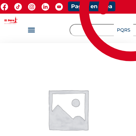
Pagos en línea
PQRS