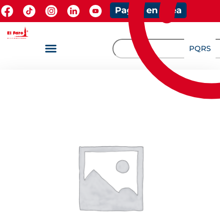
Pagos en línea
PQRS