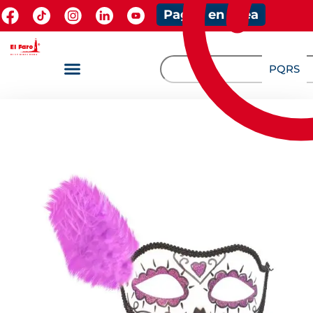
Pagos en línea
PQRS