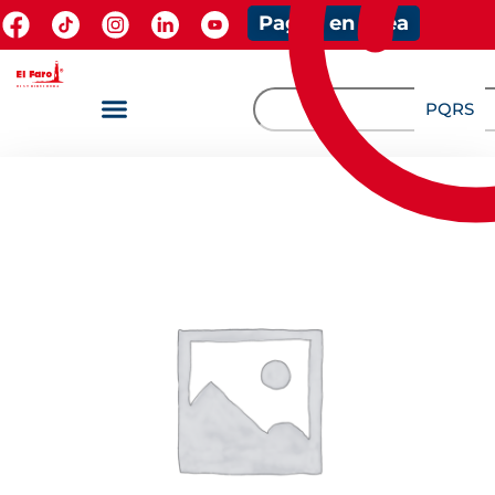
Pagos en línea
PQRS