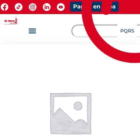
Pagos en línea
PQRS