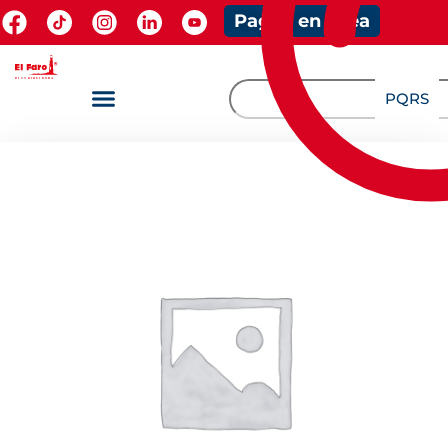
Pagos en línea
PQRS