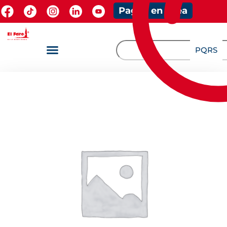
Pagos en línea
PQRS