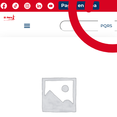
Pagos en línea
PQRS