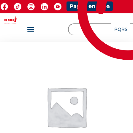
Pagos en línea
PQRS