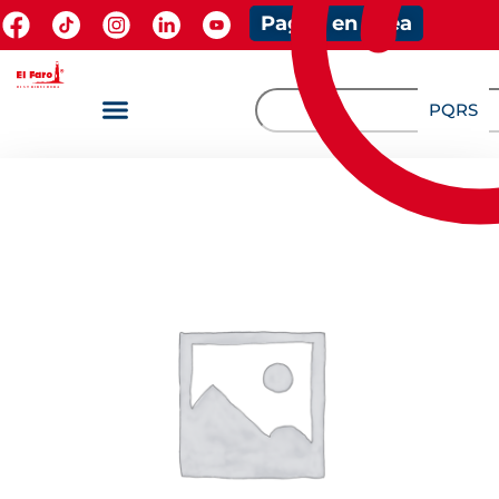
Pagos en línea
PQRS