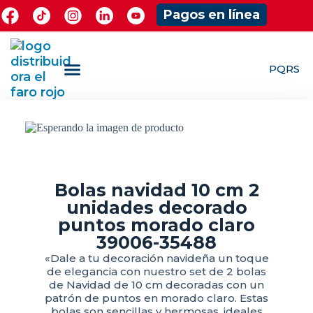
Pagos en línea
PQRS
¿Quieres ser Mayorista?
ShowRoom Jugueteria
Bolas navidad 10 cm 2
unidades decorado
puntos morado claro
39006-35488
«Dale a tu decoración navideña un toque
de elegancia con nuestro set de 2 bolas
de Navidad de 10 cm decoradas con un
patrón de puntos en morado claro. Estas
bolas son sencillas y hermosas, ideales