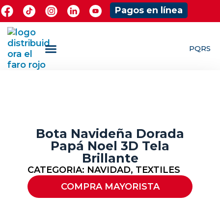
Pagos en línea
PQRS
¿Quieres ser Mayorista?
ShowRoom Jugueteria
Bota Navideña Dorada
Papá Noel 3D Tela
Brillante
CATEGORIA:
NAVIDAD
,
TEXTILES
COMPRA MAYORISTA