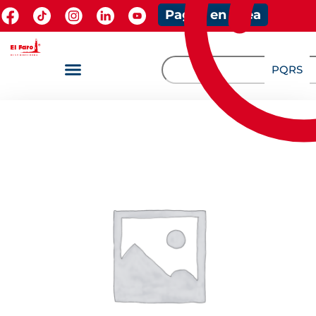
Pagos en línea
PQRS