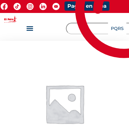
Pagos en línea
PQRS