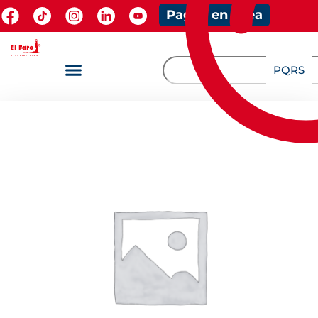
Pagos en línea
PQRS