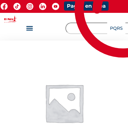
Pagos en línea
PQRS