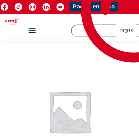
Pagos en línea
PQRS