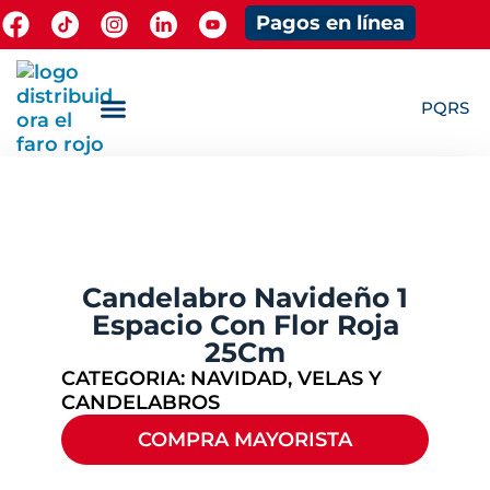
Pagos en línea
PQRS
¿Quieres ser Mayorista?
ShowRoom Jugueteria
Candelabro Navideño 1
Espacio Con Flor Roja
25Cm
CATEGORIA:
NAVIDAD
,
VELAS Y
CANDELABROS
COMPRA MAYORISTA