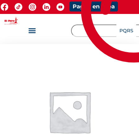
Pagos en línea
PQRS