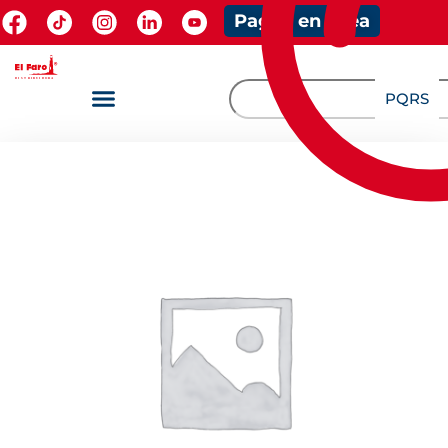
Pagos en línea
PQRS