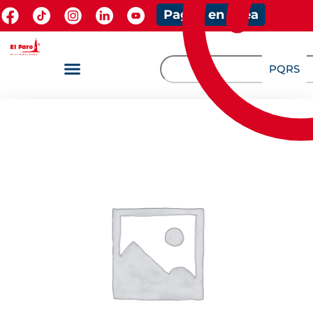
Pagos en línea
PQRS