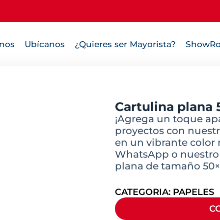
nos
Ubícanos
¿Quieres ser Mayorista?
ShowRo
Cartulina plana 
¡Agrega un toque apa
proyectos con nuestr
en un vibrante color 
WhatsApp o nuestro C
plana de tamaño 50×6
CATEGORIA:
PAPELES
C