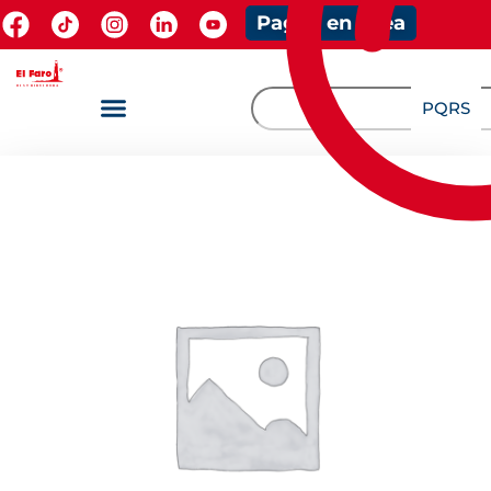
Pagos en línea
PQRS