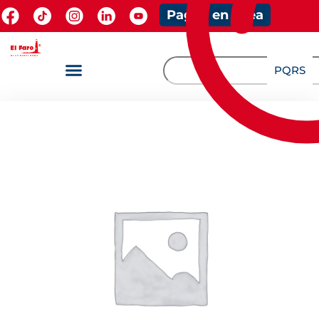
Pagos en línea
PQRS