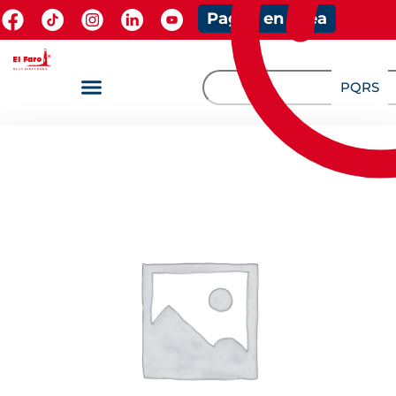
Pagos en línea
PQRS