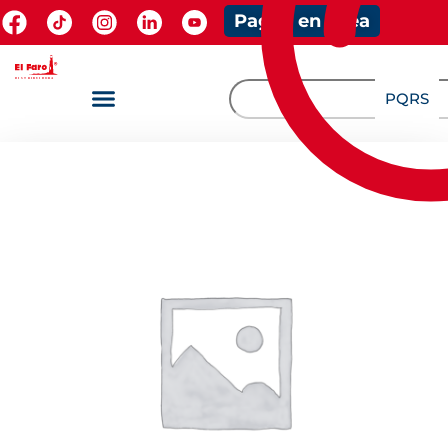
Pagos en línea
PQRS