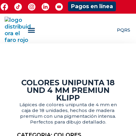
Pagos en línea
PQRS
¿Quieres ser Mayorista?
ShowRoom Jugueteria
COLORES UNIPUNTA 18
UND 4 MM PREMIUN
KLIPP
Lápices de colores unipunta de 4 mm en
caja de 18 unidades, hechos de madera
premium con una pigmentación intensa.
Perfectos para dibujo detallado.
CATEGORIA:
COLORES