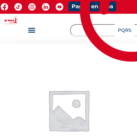
Pagos en línea
PQRS