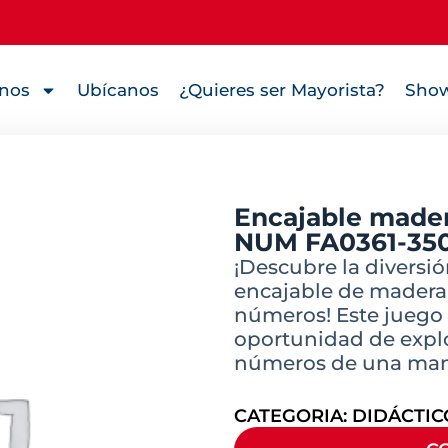
nos
Ubícanos
¿Quieres ser Mayorista?
Show
Encajable mader
NUM FA0361-35
¡Descubre la diversió
encajable de madera 
números! Este juego 
oportunidad de explo
números de una maner
CATEGORIA:
DIDÁCTIC