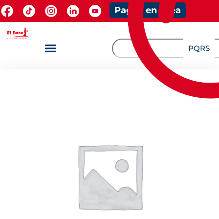
Pagos en línea
PQRS