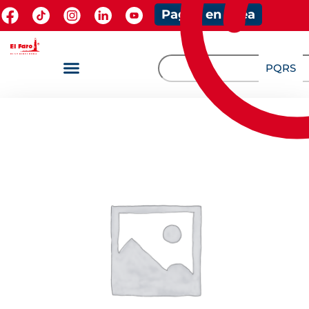
Pagos en línea
PQRS