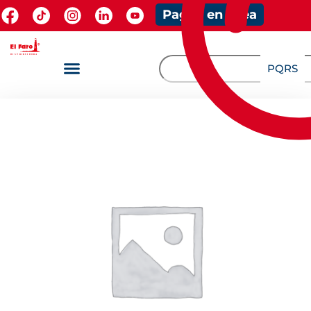
Pagos en línea
PQRS