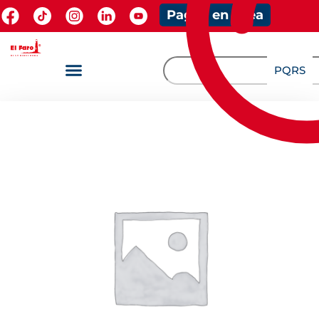
Pagos en línea
PQRS