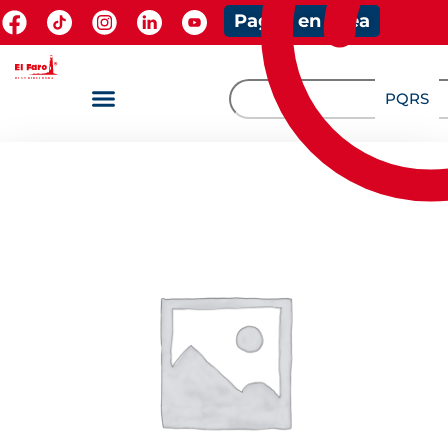
Pagos en línea
PQRS