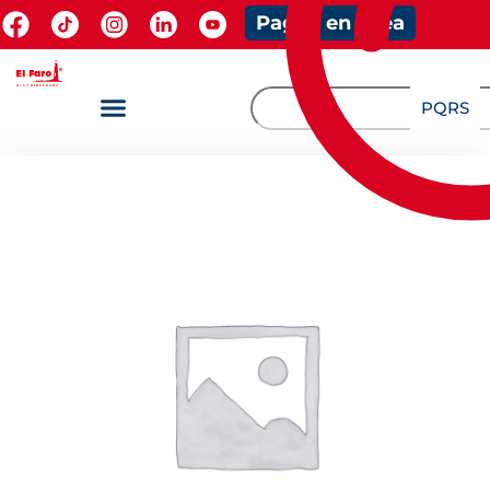
Pagos en línea
PQRS