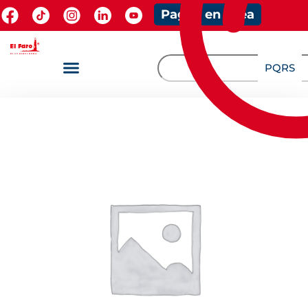
Pagos en línea
PQRS