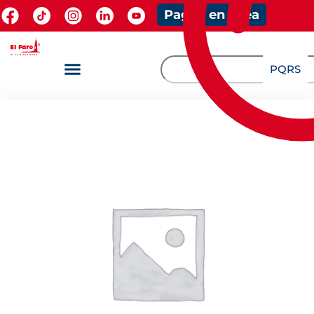
Pagos en línea
PQRS