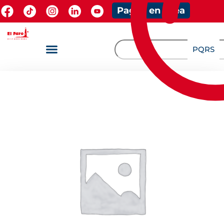
Pagos en línea
PQRS