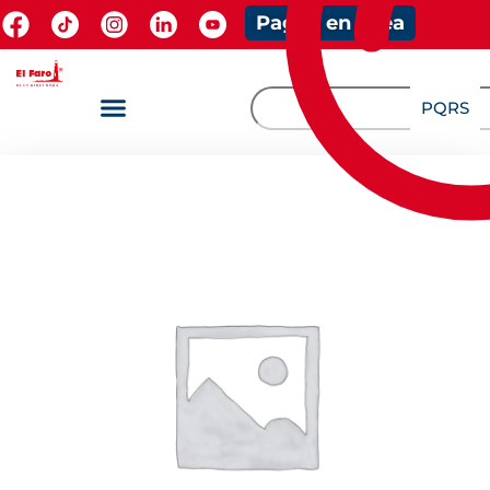
Pagos en línea
PQRS