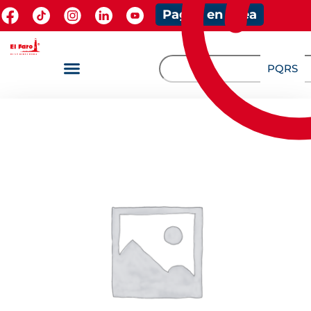
Pagos en línea
PQRS