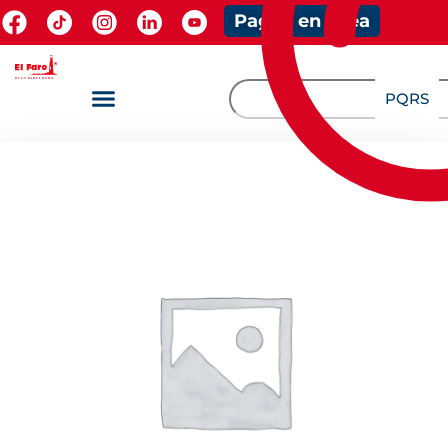
Pagos en línea
PQRS