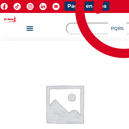
Pagos en línea
PQRS