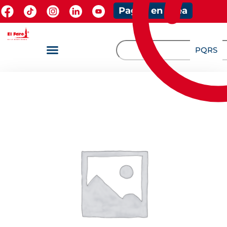
Pagos en línea
PQRS