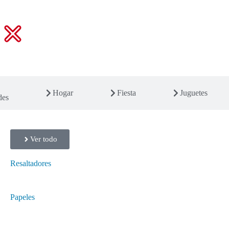
Hogar
Fiesta
Juguetes
des
Ver todo
Resaltadores
Papeles