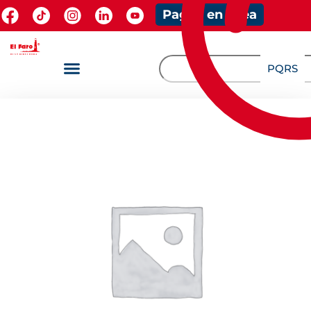
Pagos en línea
PQRS