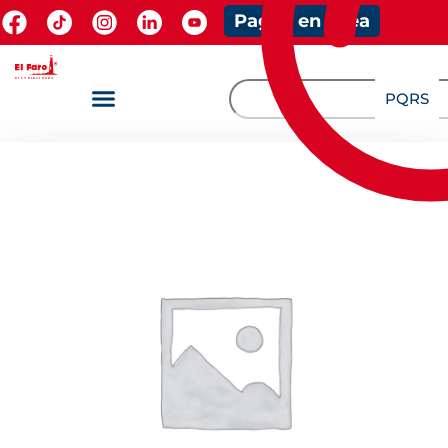
Pagos en línea
PQRS