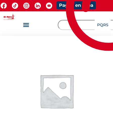
Pagos en línea
PQRS