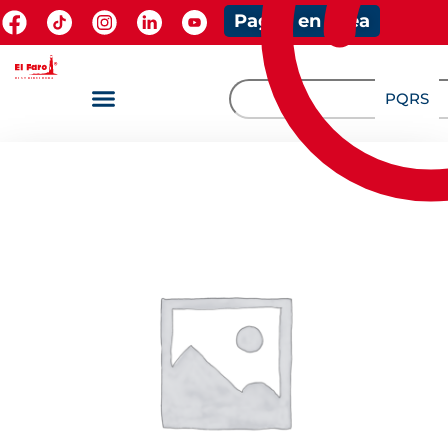
Pagos en línea
PQRS